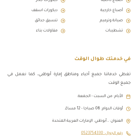
أصباغ داخلية
ديكورات جدار
أصباغ خارجية
ديكورات اسقف
صيانة وترميم
تنسيق حدائق
تشطيبات
مقاولات بناء
في خدمتك طوال الوقت
تغطي خدماتنا جميع أحياء ومناطق إمارة أبوظبي، كما نعمل في
جميع الوقت
الأيام: من السبت - الجمعة.
أوقات الدوام: 08 صباجا - 12 مساءً.
العنوان: ، أبوظبي. الإمارات العربية المتحدة
رقم الجوال: 0523754330