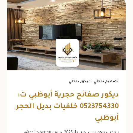
تصميم داخلي
|
ديكور داخلي
ديكور صفائح حجرية أبوظبي ت:
0523754330 خلفيات بديل الحجر
أبوظبي
بـ
تركيب ديكورات
فبراير 1, 2025
زمن القراءة
< 1
دقائق