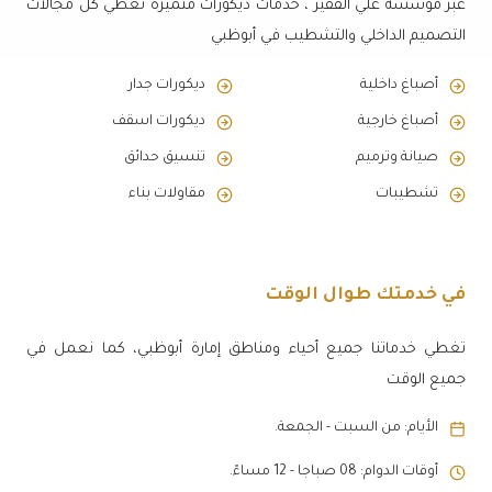
عبر مؤسسة علي الفقير ، خدمات ديكورات متميزة تغطي كل مجالات
التصميم الداخلي والتشطيب في أبوظبي
أصباغ داخلية
ديكورات جدار
أصباغ خارجية
ديكورات اسقف
صيانة وترميم
تنسيق حدائق
تشطيبات
مقاولات بناء
في خدمتك طوال الوقت
تغطي خدماتنا جميع أحياء ومناطق إمارة أبوظبي، كما نعمل في
جميع الوقت
الأيام: من السبت - الجمعة.
أوقات الدوام: 08 صباجا - 12 مساءً.