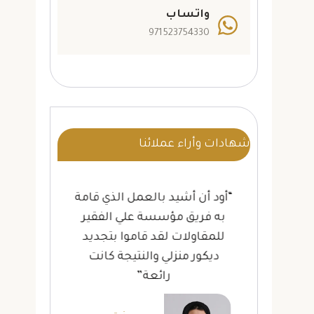
واتساب
971523754330
شهادات وأراء عملائنا
ة
“أود أن أشيد بالعمل الذي قامة
“أ
لى
به فريق مؤسسة علي الفقير
لل
ات
للمقاولات لقد قاموا بتجديد
تر
لة”
ديكور منزلي والنتيجة كانت
بخ
رائعة”
لله