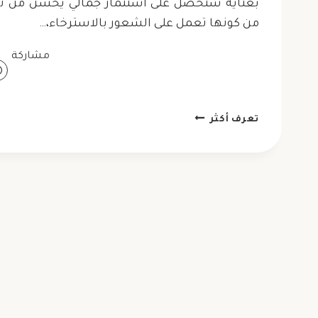
حمدان بن خالد
بعناية ستحصل على استثمار جمالي يحسن من تجربة 
حي الرحبة
من كونها تعمل على الشعور بالاسترخاء،…
مشاركة
تركيب
تعرف أكثر
شلالات
ونوافير
منزلية
أبوظبي
ت:
0523754330
تنفيذ
شلالات
ونوافير
أبوظبي