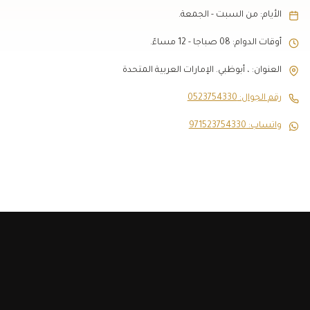
الأيام: من السبت - الجمعة.
أوقات الدوام: 08 صباجا - 12 مساءً.
العنوان: ، أبوظبي. الإمارات العربية المتحدة
رقم الجوال: 0523754330
واتساب: 971523754330