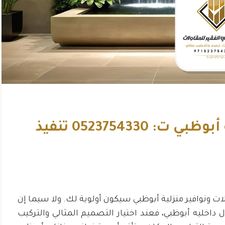
تركيب شلالات ونوافير منزلية أبوظبي ت: 0523754330 تنفيذ
ر مؤسسة علي الفقير
“لقد كنت أبحث عن شرك
ولات على جهودهم في
اصباغ منذ فترة وعثرت ع
لتي الجديد. لقد تجاوزوا
شركة علي الفقير للمقاول
قعاتي في كل مرحلة
كانت النتيجة النهائية مذه
المشروع”
ت ونوافير منزلية أبوظبي سيكون أولوية لك. ولا سيما إن
حمد بن عبدا
 داخليه أبوظبي، فعند اختيار التصميم المثالي والتركيب