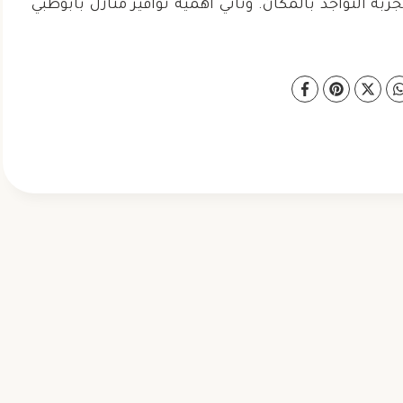
محمد بن سعيد
حي البطين
التواجد بالمكان. وتأتي أهمية نوافير منازل بأبوظبي
حي الشليلة