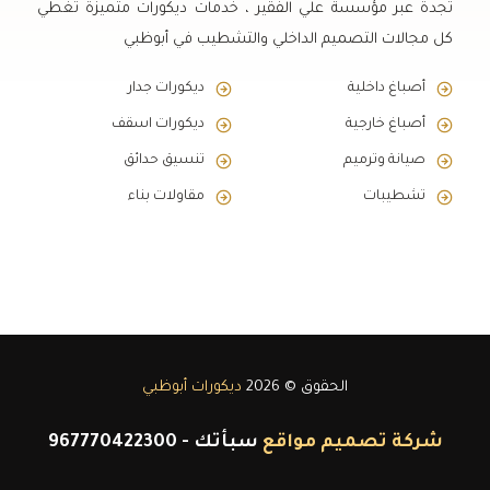
تجدة عبر مؤسسة علي الفقير ، خدمات ديكورات متميزة تغطي
كل مجالات التصميم الداخلي والتشطيب في أبوظبي
أصباغ داخلية
ديكورات جدار
أصباغ خارجية
ديكورات اسقف
صيانة وترميم
تنسيق حدائق
تشطيبات
مقاولات بناء
الحقوق © 2026
ديكورات أبوظبي
شركة تصميم مواقع
سبأتك
-
967770422300