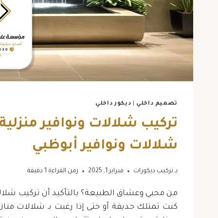
تصميم داخلي
|
ديكور داخلي
“أشكر مؤسسة علي الفقير
“أشك
شلالات ونوافير أبوظبي
للمقاولات على جهودهم في
للمقا
ترميم فيلتي. أصبحت مقتنعًا
بناء في
بـ
تركيب ديكورات
فبراير 1, 2025
زمن القراءة
1
دقيقة
بخبرتهم. الترميم انتهى في
تو
الوقت المحدد”
من محبي وعشاق الطبيعة؟ بالتأكيد أن تركيب شلالا
كنت تمتلك حديقة أو حتى إذا رغبت بـ شلالات منازل