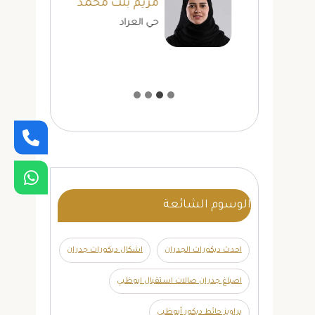
مريم بنت محمد
حي العراد
الوسوم الشائعة
احدث ديكورات الجدران
اشكال ديكورات جدران
اصباغ جدران صالات استقبال ابوظبي
براويز حائط ديكور أبوظبي