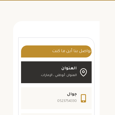
تواصل بنا أين ما كنت
العنوان
العنوان: أبوظبي ، الإمارات.
جوال
0523754330