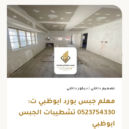
فوم
في
أبوظبي
ت:
0523754330
تركيب
براويز
ديكور
للجدران
ابوظبي
تصميم داخلي
|
ديكور داخلي
معلم جبس بورد ابوظبي ت:
0523754330 تشطيبات الجبس
ابوظبي