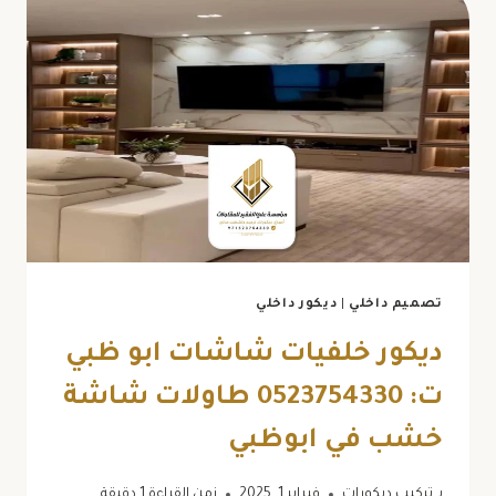
تصميم داخلي
|
ديكور داخلي
ديكور خلفيات شاشات ابو ظبي
ت: 0523754330 طاولات شاشة
خشب في ابوظبي
بـ
تركيب ديكورات
فبراير 1, 2025
زمن القراءة
1
دقيقة