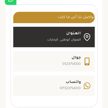
0523754330
بديل
تواصل بنا أين ما كنت
الشيبورد
ابوظبي
العنوان
العنوان: أبوظبي ، الإمارات.
جوال
0523754330
واتساب
971523754330