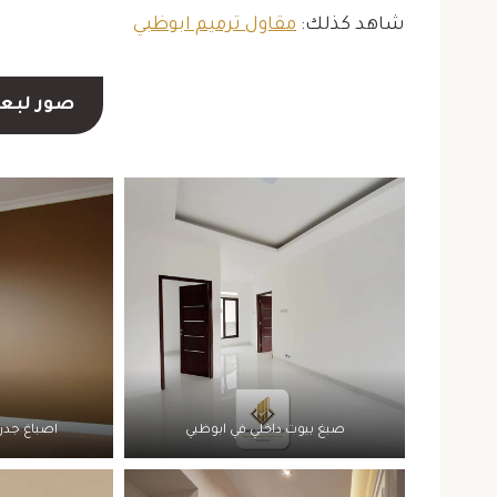
شاهد كذلك:
مقاول ترميم ابوظبي
صور لبع
صبغ بيوت داخلي في ابوظبي
اصباغ جدر