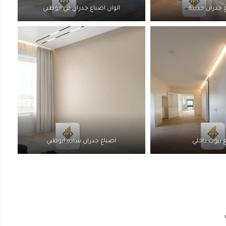
 جدران حديثة
الوان اصباغ جدران في ابوظبي
بيوت داخلي
اصباغ جدران ساده ابوظبي