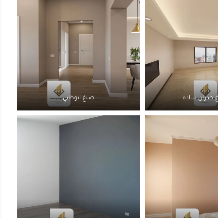
 جدران ساده
صبغ ابوظبي