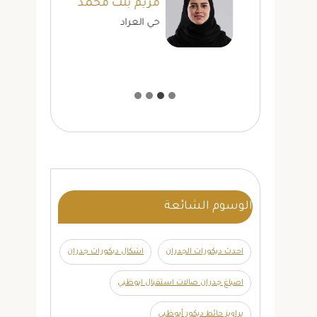
مريم بنت محمد
حي العراد
الوسوم الشائعة
احدث ديكورات الجدران
اشكال ديكورات جدران
اصباغ جدران صالات استقبال ابوظبي
براويز حائط ديكور أبوظبي