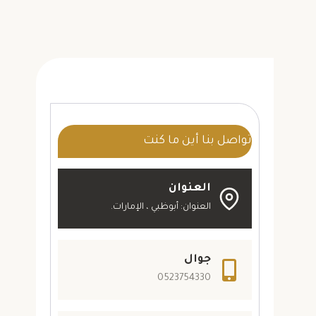
تواصل بنا أين ما كنت
العنوان
العنوان: أبوظبي ، الإمارات.
جوال
0523754330