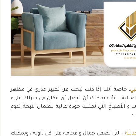
ر مؤسسة علي الفقير
“لقد كنت أبحث عن شرك
ي
، خاصة أنك إذا كنت تبحث عن تغيير جذري في مظهر
ولات على جهودهم في
اصباغ منذ فترة وعثرت ع
لعالية ، فأنه يمكنك أن تجعل أي مكان في منزلك مليء
لتي الجديد. لقد تجاوزوا
شركة علي الفقير للمقاول
ت و الأصباغ التي تمتلك جودة عالية لضمان نتيجة تدوم
قعاتي في كل مرحلة
كانت النتيجة النهائية مذه
:
المشروع”
حمد بن عبدا
ديثة
، التي تضفي جمال و فخامة على كل زاوية ، ويمكنك