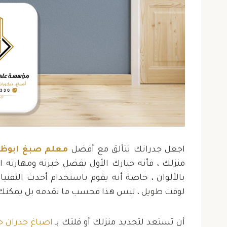
“أشكر مؤسسة علي الفقير
“أشك
اجعل جدرانك تتألق مع أفضل
معلم صبغ ابوظب
للمقاولات على جهودهم في
للمقا
منزلك ، فأنه خيارك الأول بفضل خبرته ومهارته ا
ترميم فيلتي. أصبحت مقتنعًا
بناء في
بالألوان ، خاصة أنه يقوم باستخدام أحدث التقنيا
بخبرتهم. الترميم انتهى في
تو
لوقت طويل ، ليس هذا فحسب ما نقدمه بل يمكنك 
الوقت المحدد”
أن تستعد لتجديد منزلك أو فلتك بـ
اصباغ جدران ح