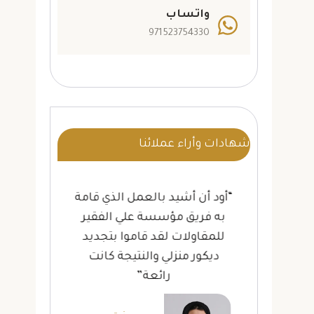
واتساب
971523754330
شهادات وأراء عملائنا
ة
“أود أن أشيد بالعمل الذي قامة
“أ
لى
به فريق مؤسسة علي الفقير
لل
ات
للمقاولات لقد قاموا بتجديد
تر
لة”
ديكور منزلي والنتيجة كانت
بخ
رائعة”
لله