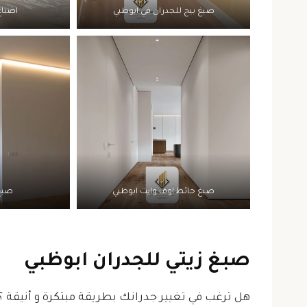
صبغ بيج للجدران في ابوظبي
اصباغ
صبغ حائط اوف وايت ابوظبي
صبغ 
صبغ زيتي للجدران ابوظبي
هل ترغب في تغيير جدرانك بطريقة مبتكرة و أنيقة ؟