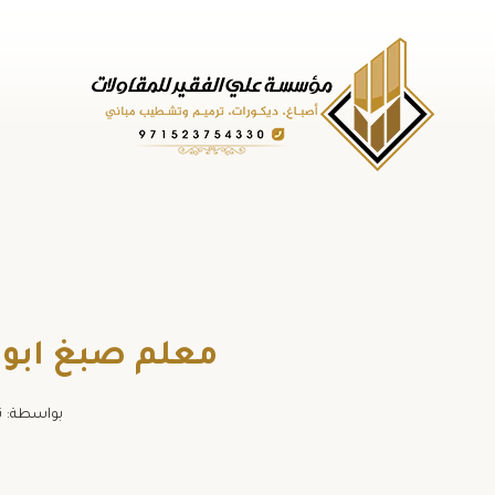
لتجاوز
لى
لمحتوى
معلم صبغ ابوظبي ت: 0523754330 اصباغ
بواسطة:
ت