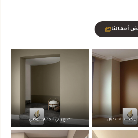
ض أعمالنا
ان صالات استقبال
صبغ زيتي للجدران ابوظبي