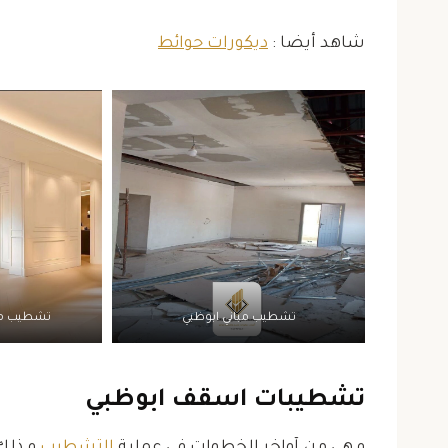
شاهد أيضا :
ديكورات حوائط
تشطيب مباني ابوظبي
تشطيب مد
تشطيبات اسقف ابوظبي
و هي من آواخر الخطوات في عملية
التشطيب
و ذلك