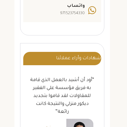
واتساب
971523754330
شهادات وأراء عملائنا
ة
“أود أن أشيد بالعمل الذي قامة
“أ
لى
به فريق مؤسسة علي الفقير
لل
ات
للمقاولات لقد قاموا بتجديد
تر
لة”
ديكور منزلي والنتيجة كانت
بخ
رائعة”
لله