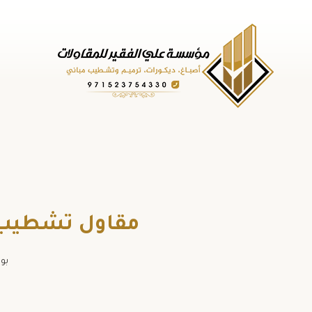
لتجاوز
لى
لمحتوى
مقاول تشطيب ابوظبي ت: 754330
بو