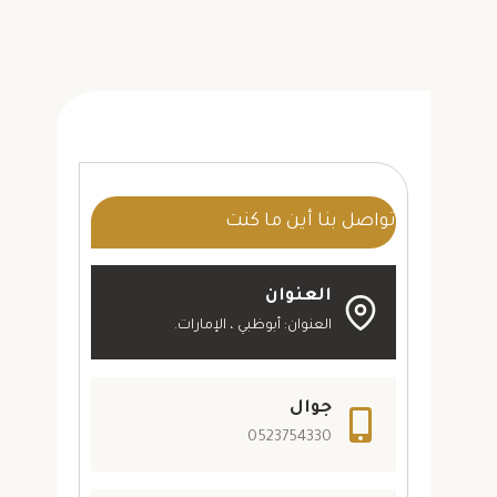
تواصل بنا أين ما كنت
العنوان
العنوان: أبوظبي ، الإمارات.
جوال
0523754330