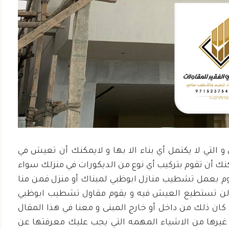
ر مؤسسة علي الفقير
“لقد كنت أبحث عن شرك
التي لا يكتمل أي بناء الا بها و لايمكنك أن تعيش في
ولات على جهودهم في
اصباغ منذ فترة وعثرت ع
نك أن تقوم بتركيب أي نوع من الديكورات في منزلك سواء
لتي الجديد. لقد تجاوزوا
شركة علي الفقير للمقاول
تقوم بعمل تشطيب منازل ابوظبي لمبناك أو منزل فمن منا
قعاتي في كل مرحلة
كانت النتيجة النهائية مذه
ع لن تستطيع العيش فيه و يقوم مقاول تشطيب ابوظبي
المشروع”
ن ذلك من داخل أو خارج المبنى و معنا في هذا المقال
حمد بن عبدا
غيرها من الاشياء المهمه التي يجب عليك معرفتها عن