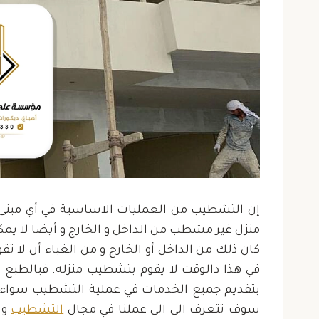
“أشكر مؤسسة علي الفقير
“أشك
إن التشطيب من العمليات الاساسية في أي مبنى و 
للمقاولات على جهودهم في
للمقا
منزل غير مشطب من الداخل و الخارج و أيضا لا يمك
ترميم فيلتي. أصبحت مقتنعًا
بناء في
كان ذلك من الداخل أو الخارج و من الغباء أن لا 
بخبرتهم. الترميم انتهى في
تو
في هذا دالوقت لا يقوم بتشطيب منزله. فبالطب
الوقت المحدد”
بتقديم جميع الخدمات في عملية التشطيب سواء كا
سوف تتعرف الى الى عملنا في مجال
التشطيب
و 