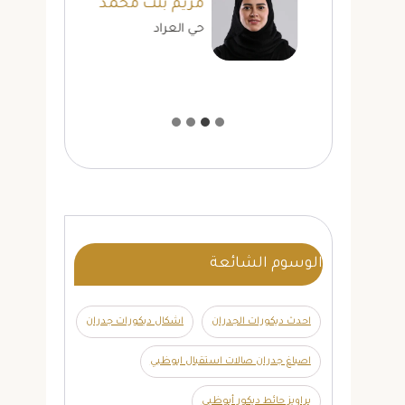
مريم بنت محمد
حي العراد
الوسوم الشائعة
احدث ديكورات الجدران
اشكال ديكورات جدران
اصباغ جدران صالات استقبال ابوظبي
براويز حائط ديكور أبوظبي