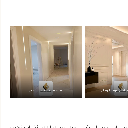
اخل بيوت ابوظبي
تشطيب حوائط ابوظبي
 من أجل جعل السقف جميلا و صالحا للإستخدام وتركيب