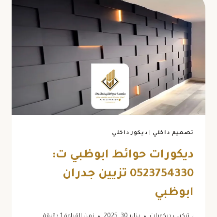
تصميم داخلي
|
ديكور داخلي
ديكورات حوائط ابوظبي ت:
0523754330 تزيين جدران
ابوظبي
بـ
تركيب ديكورات
يناير 30, 2025
زمن القراءة
1
دقيقة