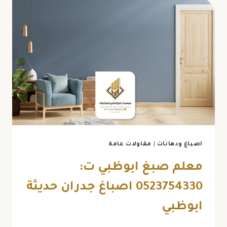
ت:
0523754330
ورق
جدران
فخم
ابوظبي
اصباغ ودهانات
|
مقاولات عامة
معلم صبغ ابوظبي ت:
0523754330 اصباغ جدران حديثة
ابوظبي