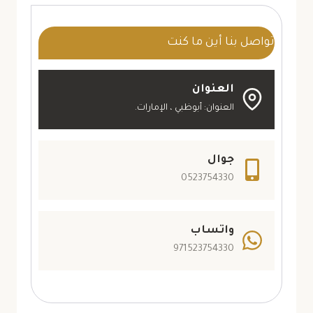
0523754330
بديل
تواصل بنا أين ما كنت
الشيبورد
ابوظبي
العنوان
العنوان: أبوظبي ، الإمارات.
جوال
0523754330
واتساب
971523754330