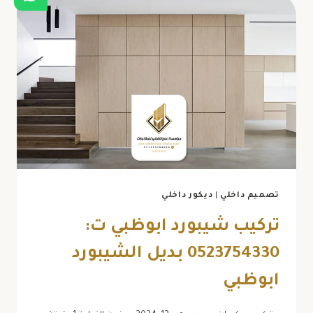
0523754330
اصباغ
جدران
حديثة
ابوظبي
تصميم داخلي
|
ديكور داخلي
تركيب شيبورد ابوظبي ت:
0523754330 بديل الشيبورد
ابوظبي