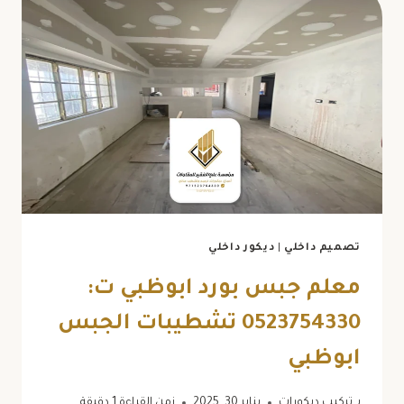
تصميم داخلي
|
ديكور داخلي
معلم جبس بورد ابوظبي ت:
0523754330 تشطيبات الجبس
ابوظبي
بـ
تركيب ديكورات
يناير 30, 2025
زمن القراءة
1
دقيقة