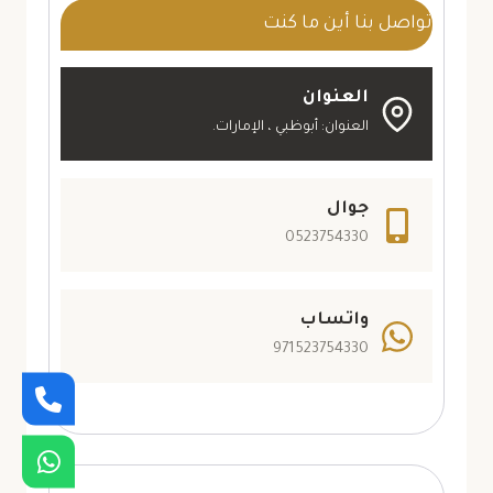
تشطيب
تواصل بنا أين ما كنت
منازل
ابوظبي
العنوان
العنوان: أبوظبي ، الإمارات.
جوال
0523754330
واتساب
971523754330