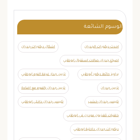
الوسوم الشائعة
احدث ديكورات الجدران
اشكال ديكورات جدران
اصباغ جدران صالات استقبال ابوظبي
براويز حائط ديكور أبوظبي
تزيين جدار غرفة النوم ابوظبي
تزيين جدران
تزيين جدران بالفوم مع إضاءة
تلبيس جدران خشب
تلبيس جدران داخلي ابوظبي
خلفيات تلفزيون مودرن في ابوظبي
ديكورات جدران داخلية ابوظبي