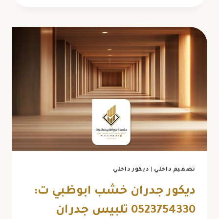
جبس
بورد
ابوظبي
ت:
0523754330
تشطيبات
الجبس
ابوظبي
تصميم داخلي
|
ديكور داخلي
ديكور جدران خشب ابوظبي ت:
0523754330 تلبيس جدران