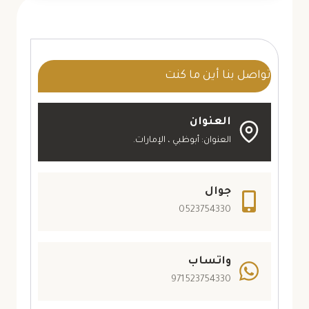
ابوظبي
ت:
0523754330
بديل
تواصل بنا أين ما كنت
الشيبورد
ابوظبي
العنوان
العنوان: أبوظبي ، الإمارات.
جوال
0523754330
واتساب
971523754330