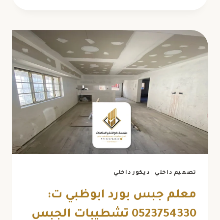
صفائح
حجرية
أبوظبي
ت:
0523754330
خلفيات
بديل
الحجر
أبوظبي
تصميم داخلي
|
ديكور داخلي
معلم جبس بورد ابوظبي ت:
0523754330 تشطيبات الجبس