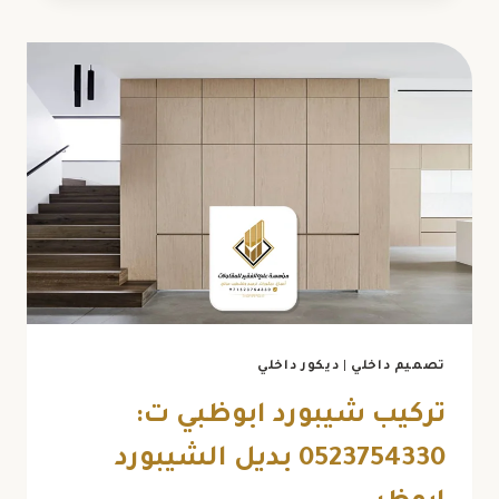
ابوظبي
ت:
0523754330
اصباغ
جدران
حديثة
ابوظبي
تصميم داخلي
|
ديكور داخلي
تركيب شيبورد ابوظبي ت:
0523754330 بديل الشيبورد