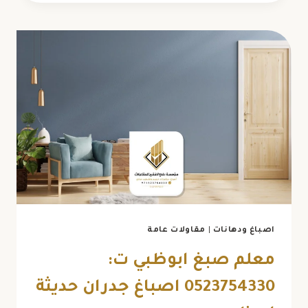
ابوظبي
ت:
0523754330
تزيين
جدران
ابوظبي
اصباغ ودهانات
|
مقاولات عامة
معلم صبغ ابوظبي ت:
0523754330 اصباغ جدران حديثة