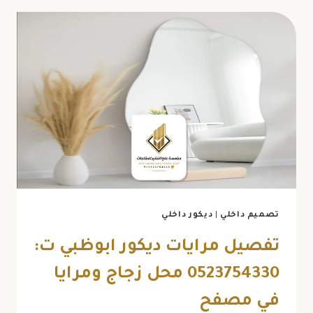
فوم
في
أبوظبي
ت:
0523754330
تركيب
براويز
ديكور
للجدران
ابوظبي
تصميم داخلي
|
ديكور داخلي
تفصيل مرايات ديكور ابوظبي ت:
0523754330 محل زجاج ومرايا
في مصفح