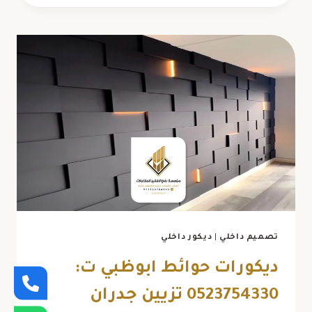
خشب
ابوظبي
ت:
0523754330
تلبيس
جدران
وطبلون
مخفي
أبوظبي
تصميم داخلي
|
ديكور داخلي
ديكورات حوائط ابوظبي ت:
0523754330 تزيين جدران