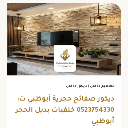
ابوظبي
ت:
0523754330
محل
زجاج
ومرايا
في
مصفح
تصميم داخلي
|
ديكور داخلي
ديكور صفائح حجرية أبوظبي ت:
0523754330 خلفيات بديل الحجر
أبوظبي