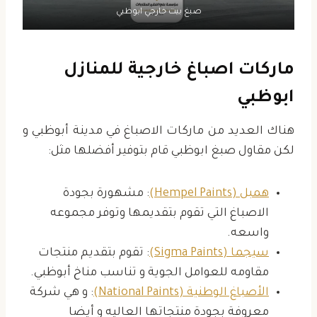
صبغ بيت خارجي ابوظبي
ماركات اصباغ خارجية للمنازل
ابوظبي
هناك العديد من ماركات الاصباغ في مدينة أبوظبي و
لكن مقاول صبغ ابوظبي قام بتوفير أفضلها مثل:
همبل (Hempel Paints)
: مشهورة بجودة
الاصباغ التي تقوم بتقديمها وتوفر مجموعه
واسعه.
سيجما (Sigma Paints)
: تقوم بتقديم منتجات
مقاومه للعوامل الجوية و تناسب مناخ أبوظبي.
الأصباغ الوطنية (National Paints)
: و هي شركة
معروفة بجودة منتجاتها العاليه و أيضا