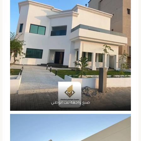
صبغ واجهة بيت ابوظبي