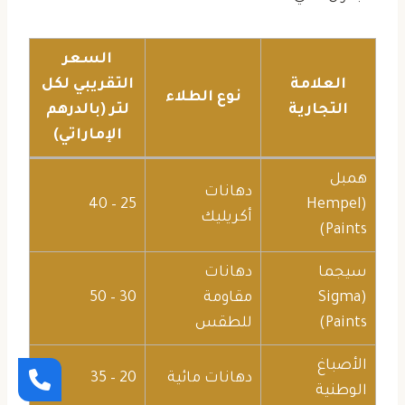
السعر
العلامة
التقريبي لكل
نوع الطلاء
التجارية
لتر (بالدرهم
الإماراتي)
همبل
دهانات
25 – 40
(Hempel
أكريليك
Paints)
سيجما
دهانات
(Sigma
مقاومة
30 – 50
Paints)
للطقس
الأصباغ
دهانات مائية
20 – 35
الوطنية