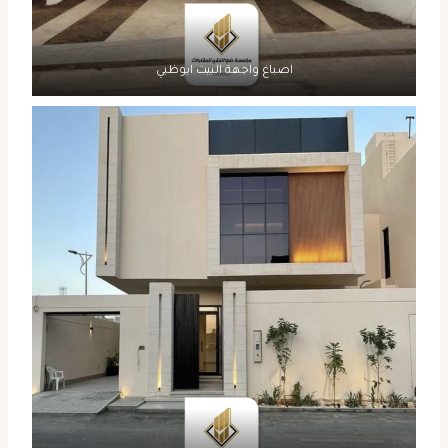
اصباغ واجهة البيت ابوظبي