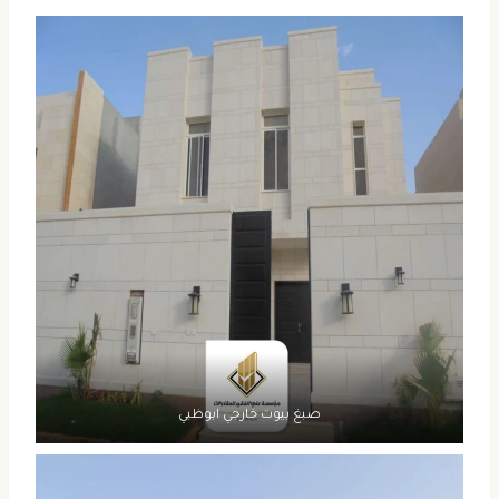
صبغ بيوت خارجي ابوظبي