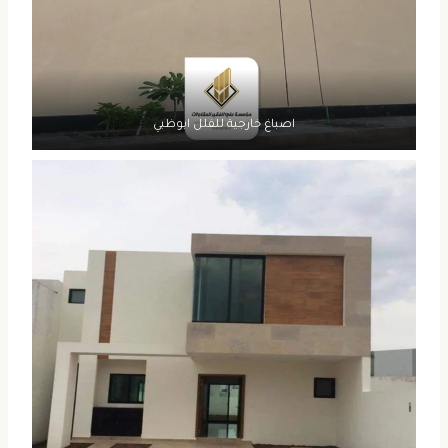
اصباغ خارجية للفلل ابوظبي