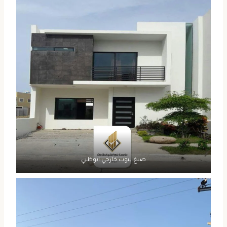
صبغ بيوت خارجي ابوظبي