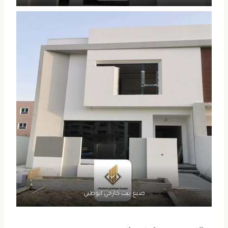
صبغ بيت خارجي ابوظبي