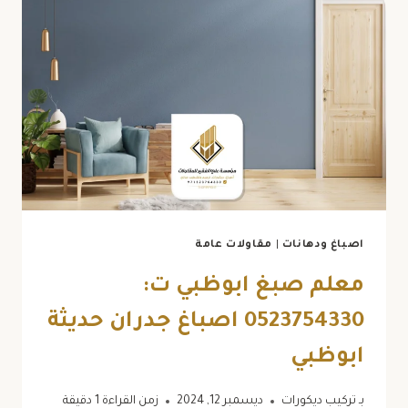
0523754330
اصباغ
خارجيه
ابوظبي
اصباغ ودهانات
|
مقاولات عامة
معلم صبغ ابوظبي ت:
0523754330 اصباغ جدران حديثة
ابوظبي
بـ
تركيب ديكورات
ديسمبر 12, 2024
زمن القراءة
1
دقيقة