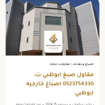
اصباغ ودهانات
|
مقاولات عامة
مقاول صبغ ابوظبي ت:
0523754330 اصباغ خارجيه
ابوظبي
بـ
تركيب ديكورات
ديسمبر 15, 2024
زمن القراءة
1
دقيقة