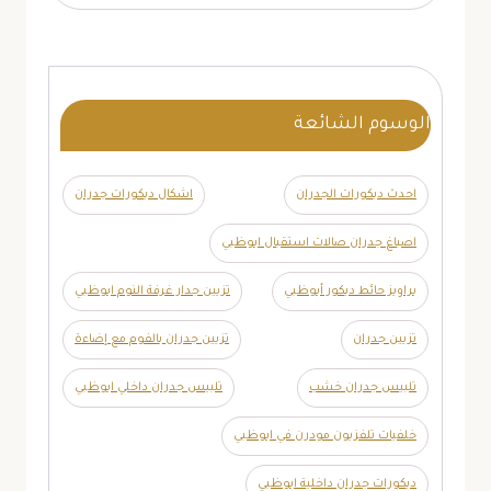
الوسوم الشائعة
احدث ديكورات الجدران
اشكال ديكورات جدران
اصباغ جدران صالات استقبال ابوظبي
براويز حائط ديكور أبوظبي
تزيين جدار غرفة النوم ابوظبي
تزيين جدران
تزيين جدران بالفوم مع إضاءة
تلبيس جدران خشب
تلبيس جدران داخلي ابوظبي
خلفيات تلفزيون مودرن في ابوظبي
ديكورات جدران داخلية ابوظبي