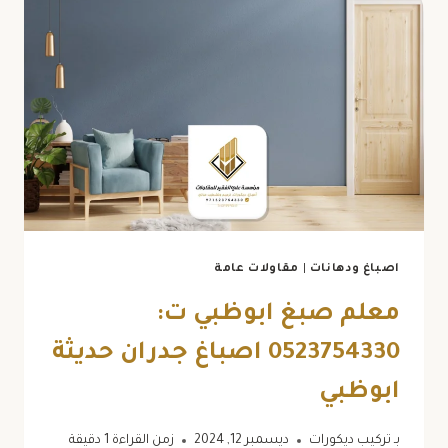
0523754330
اصباغ
خارجيه
ابوظبي
اصباغ ودهانات
|
مقاولات عامة
معلم صبغ ابوظبي ت:
0523754330 اصباغ جدران حديثة
ابوظبي
بـ
تركيب ديكورات
ديسمبر 12, 2024
زمن القراءة
1
دقيقة