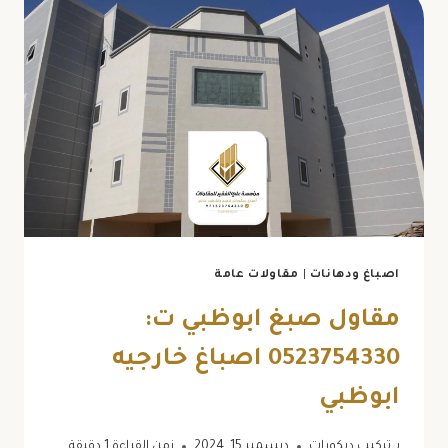
اصباغ ودهانات
|
مقاولات عامة
مقاول صبغ ابوظبي ت:
0523754330 اصباغ خارجيه
ابوظبي
بـ
تركيب ديكورات
ديسمبر 15, 2024
زمن القراءة
1
دقيقة