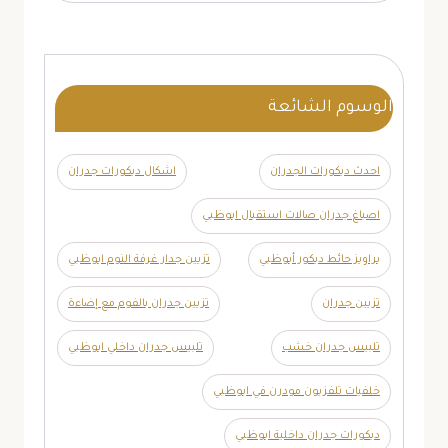
الوسوم الشائعة
احدث ديكورات الجدران
اشكال ديكورات جدران
اصباغ جدران صالات استقبال ابوظبي
براويز حائط ديكور أبوظبي
تزيين جدار غرفة النوم ابوظبي
تزيين جدران
تزيين جدران بالفوم مع إضاءة
تلبيس جدران خشب
تلبيس جدران داخلي ابوظبي
خلفيات تلفزيون مودرن في ابوظبي
ديكورات جدران داخلية ابوظبي