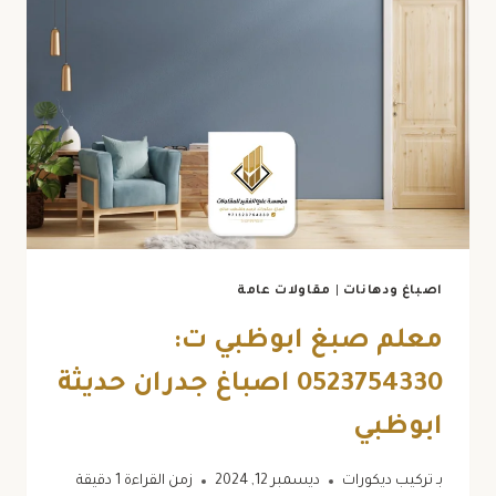
0523754330
اصباغ
خارجيه
ابوظبي
اصباغ ودهانات
|
مقاولات عامة
معلم صبغ ابوظبي ت:
0523754330 اصباغ جدران حديثة
ابوظبي
بـ
تركيب ديكورات
ديسمبر 12, 2024
زمن القراءة
1
دقيقة