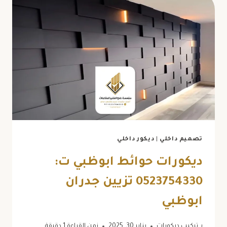
تصميم داخلي
|
ديكور داخلي
ديكورات حوائط ابوظبي ت:
0523754330 تزيين جدران
ابوظبي
بـ
تركيب ديكورات
يناير 30, 2025
زمن القراءة
1
دقيقة